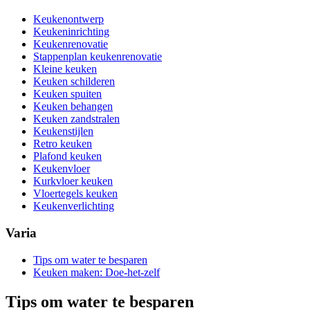
Keukenontwerp
Keukeninrichting
Keukenrenovatie
Stappenplan keukenrenovatie
Kleine keuken
Keuken schilderen
Keuken spuiten
Keuken behangen
Keuken zandstralen
Keukenstijlen
Retro keuken
Plafond keuken
Keukenvloer
Kurkvloer keuken
Vloertegels keuken
Keukenverlichting
Varia
Tips om water te besparen
Keuken maken: Doe-het-zelf
Tips om water te besparen