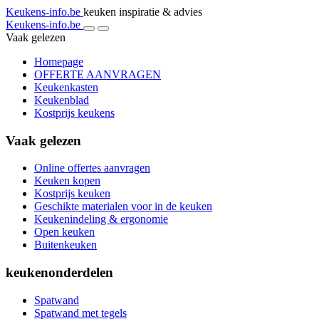
Keukens-info.be
keuken inspiratie & advies
Keukens-info.be
Vaak gelezen
Homepage
OFFERTE AANVRAGEN
Keukenkasten
Keukenblad
Kostprijs keukens
Vaak gelezen
Online offertes aanvragen
Keuken kopen
Kostprijs keuken
Geschikte materialen voor in de keuken
Keukenindeling & ergonomie
Open keuken
Buitenkeuken
keukenonderdelen
Spatwand
Spatwand met tegels