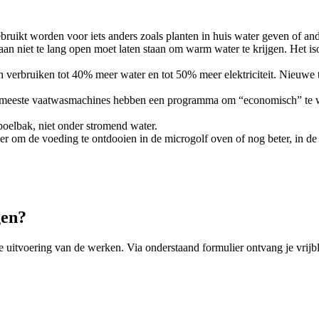
bruikt worden voor iets anders zoals planten in huis water geven of an
 niet te lang open moet laten staan om warm water te krijgen. Het iso
verbruiken tot 40% meer water en tot 50% meer elektriciteit. Nieuwe toe
 meeste vaatwasmachines hebben een programma om “economisch” te wass
poelbak, niet onder stromend water.
r om de voeding te ontdooien in de microgolf oven of nog beter, in de 
gen?
e uitvoering van de werken. Via onderstaand formulier ontvang je vrijbli