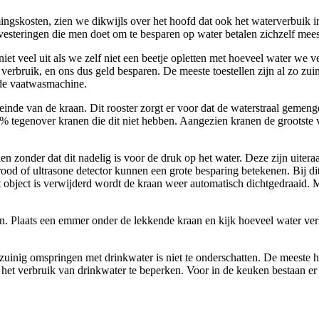
ingskosten, zien we dikwijls over het hoofd dat ook het waterverbuik i
teringen die men doet om te besparen op water betalen zichzelf meestal
 niet veel uit als we zelf niet een beetje opletten met hoeveel water w
e verbruik, en ons dus geld besparen. De meeste toestellen zijn al zo z
n de vaatwasmachine.
teinde van de kraan. Dit rooster zorgt er voor dat de waterstraal gemeng
60% tegenover kranen die dit niet hebben. Aangezien kranen de grootste 
n zonder dat dit nadelig is voor de druk op het water. Deze zijn uiter
rood of ultrasone detector kunnen een grote besparing betekenen. Bij 
et object is verwijderd wordt de kraan weer automatisch dichtgedraaid.
n. Plaats een emmer onder de lekkende kraan en kijk hoeveel water verl
n zuinig omspringen met drinkwater is niet te onderschatten. De meeste
 het verbruik van drinkwater te beperken. Voor in de keuken bestaan er