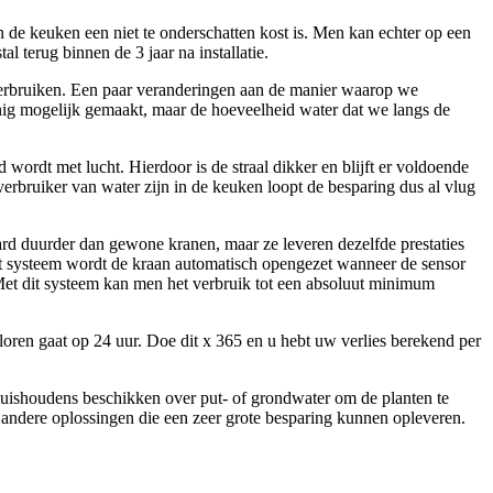
n de keuken een niet te onderschatten kost is. Men kan echter op een
 terug binnen de 3 jaar na installatie.
e verbruiken. Een paar veranderingen aan de manier waarop we
uinig mogelijk gemaakt, maar de hoeveelheid water dat we langs de
d wordt met lucht. Hierdoor is de straal dikker en blijft er voldoende
verbruiker van water zijn in de keuken loopt de besparing dus al vlug
aard duurder dan gewone kranen, maar ze leveren dezelfde prestaties
dit systeem wordt de kraan automatisch opengezet wanneer de sensor
 Met dit systeem kan men het verbruik tot een absoluut minimum
oren gaat op 24 uur. Doe dit x 365 en u hebt uw verlies berekend per
 huishoudens beschikken over put- of grondwater om de planten te
 andere oplossingen die een zeer grote besparing kunnen opleveren.