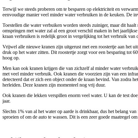
Terwijl we steeds proberen om te besparen op elektriciteit en verwarm
eenvoudige manier veel minder water verbruiken in de keuken. De inves
Toestellen die water verbuiken worden steeds zuiniger, maar dit haalt
omspringen met water zal al een groot verschil maken in het jaarlijks
kraan verbruiken is redelijk groot in vergelijking tot het verbruik va
Vrijwel alle nieuwe kranen zijn uitgerust met een roostertje aan het ui
druk op het water zitten. Dit roostertje zorgt voor een besparing tot 
hoog op.
Men kan ook kranen krijgen die van zichzelf al minder water verbruike
met veel minder verbruik. Ook kranen die voorzien zijn van een infra
detecteerd dat er zich een object onder de kraan bevind. Van zodra h
herleiden. Deze kranen zijn momenteel nog vrij duur.
Ook kranen die lekken verspillen enorm veel water. U kan de test doe
jaar.
Slechts 1% van al het water op aarde is drinkbaar, dus het belang va
sproeien of om de auto te wassen. Dit is een zeer goede maatregel om